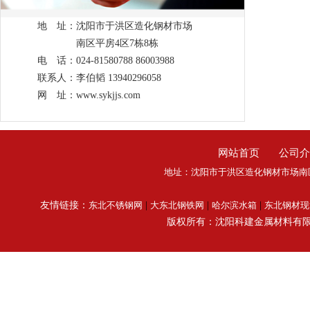
地 址：沈阳市于洪区造化钢材市场
南区平房4区7栋8栋
电 话：024-81580788 86003988
联系人：李伯韬 13940296058
网 址：www.sykjjs.com
网站首页
公司介
地址：沈阳市于洪区造化钢材市场南区平房4区
友情链接：
东北不锈钢网
|
大东北钢铁网
|
哈尔滨水箱
|
东北钢材现
版权所有：沈阳科建金属材料有限公司 网