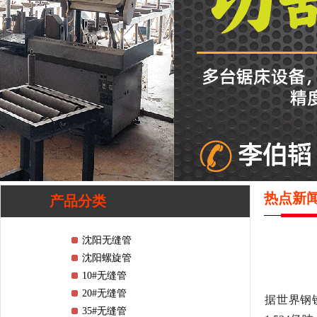
热点新
产品分类
沈阳无缝管
沈阳螺旋管
10#无缝管
20#无缝管
据世界钢
35#无缝管